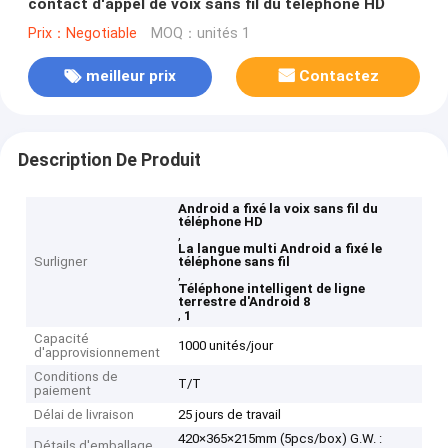
contact d'appel de voix sans fil du téléphone HD
Prix：Negotiable
MOQ：unités 1
meilleur prix
Contactez
Description De Produit
Android a fixé la voix sans fil du
téléphone HD
,
La langue multi Android a fixé le
Surligner
téléphone sans fil
,
Téléphone intelligent de ligne
terrestre d'Android 8
,
1
Capacité
1000 unités/jour
d'approvisionnement
Conditions de
T/T
paiement
Délai de livraison
25 jours de travail
420×365×215mm (5pcs/box) G.W. :
Détails d'emballage