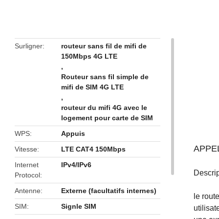
butto
Surligner
routeur sans fil de mifi de
150Mbps 4G LTE
,
Routeur sans fil simple de
mifi de SIM 4G LTE
,
routeur du mifi 4G avec le
logement pour carte de SIM
WPS
Appuis
APPEL
Vitesse
LTE CAT4 150Mbps
Internet
IPv4/IPv6
Descrip
Protocol
Antenne
Externe (facultatifs internes)
le rout
SIM
Signle SIM
utilisa