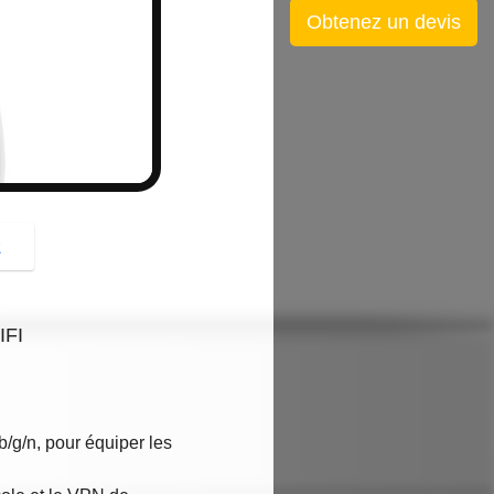
button
Obtenez un devis
z
IFI
b/g/n, pour équiper les