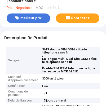
l'annuaire sans fil
Prix：Negotiable
MOQ：unités 1
meilleur prix
Contactez
Description De Produit
SMS double SIM GSM a fixé le
téléphone sans fil
,
La langue multi Dual Sim GSM a fixé
Surligner
le téléphone sans fil
,
Double SIM GSM téléphone de ligne
terrestre de MTK 6261D
Capacité
3000 unités/jour
d'approvisionnement
Certification
FCC
Conditions de
T/T
paiement
Délai de livraison
15 jours de travail