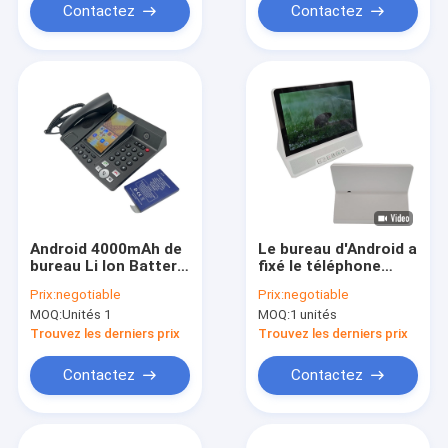
Contactez
Contactez
Android 4000mAh de
Le bureau d'Android a
bureau Li Ion Battery
fixé le téléphone
Fixed Wireless
sans fil Octa
Prix:
negotiable
Prix:
negotiable
Telephone Volte 2GB
creusent blanc
MOQ:
Unités 1
MOQ:
1 unités
+16GB
Trouvez les derniers prix
Trouvez les derniers prix
Contactez
Contactez