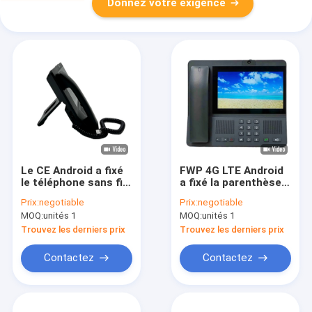
Donnez votre exigence
Le CE Android a fixé
FWP 4G LTE Android
le téléphone sans fil,
a fixé la parenthèse
4G LTE a fixé le
mondiale de réseau
Prix:
negotiable
Prix:
negotiable
téléphone sans fil
de téléphone de
MOQ:
unités 1
MOQ:
unités 1
avec le point
bureau sans fil
névralgique de WIFI
pliable
Trouvez les derniers prix
Trouvez les derniers prix
Contactez
Contactez