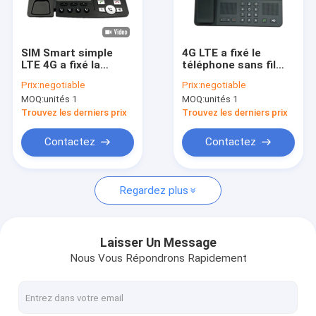
Visite d'usine
Contrôle de qualité
SIM Smart simple
4G LTE a fixé le
LTE 4G a fixé la
téléphone sans fil
Contactez-nous
batterie sans fil de
avec l'extension de
Prix:
negotiable
Prix:
negotiable
Liion de ligne
stockage de bande
MOQ:
unités 1
MOQ:
unités 1
terrestre
de point névralgique
Nouvelles
Trouvez les derniers prix
Trouvez les derniers prix
Shopping
Contactez
Contactez
Regardez plus
Android a fixé le téléphone sans fil
Téléphone sans fil intelligent de ligne terrestre
Laisser Un Message
Nous Vous Répondrons Rapidement
4G a fixé le téléphone sans fil
LTE a fixé le téléphone sans fil