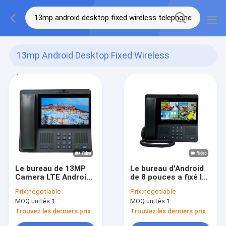
13mp Android Desktop Fixed Wireless
Telephone
(16)
Le bureau de 13MP
Le bureau d'Android
Camera LTE Android
de 8 pouces a fixé le
a fixé le téléphone
téléphone sans fil
Prix:
negotiable
Prix:
negotiable
sans fil 2GB + 16GB
13MP Camera Video
MOQ:
unités 1
MOQ:
unités 1
Call
Trouvez les derniers prix
Trouvez les derniers prix