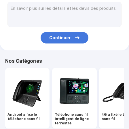
Volte a fixé le téléphone sans fil
Téléphone sans fil de Ministère de l'Intérieur
Téléphone sans fil de DECT
Continuer
SIM Card Wireless Phone
Double SIM Landline Phone
Nos Catégories
Téléphone de bureau sans fil de GSM
Téléphone sans fil fixe avec le point névralgique
routeur de 4G WIFI LTE
Android a fixé le
Téléphone sans fil
4G a fixé le té
téléphone sans fil
intelligent de ligne
sans fil
terrestre