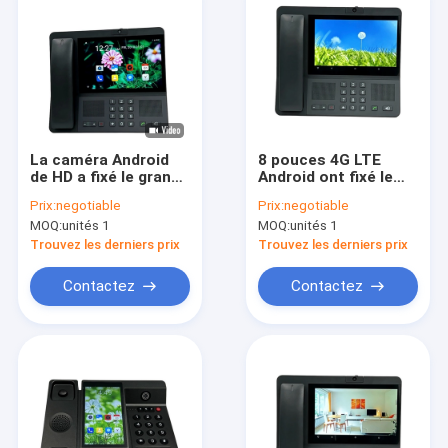
La caméra Android
8 pouces 4G LTE
de HD a fixé le grand
Android ont fixé le
affichage de contact
téléphone de bureau
Prix:
negotiable
Prix:
negotiable
de téléphone sans fil
sans fil Li Ion Battery
MOQ:
unités 1
MOQ:
unités 1
Keypad Number
Trouvez les derniers prix
Trouvez les derniers prix
Contactez
Contactez
Maison
Produits
Au sujet de nous