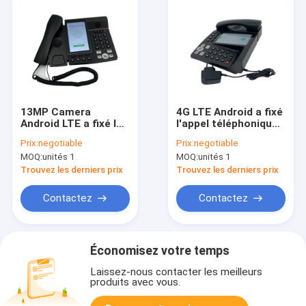
13MP Camera
4G LTE Android a fixé
Android LTE a fixé la
l'appel téléphonique
grande batterie de
visuel de bureau sans
Prix:
negotiable
Prix:
negotiable
lentille sans fil de la
fil écran tactile de
MOQ:
unités 1
MOQ:
unités 1
ligne terrestre 4G
5,5 pouces
SIM Network Video
Trouvez les derniers prix
Trouvez les derniers prix
Phone Touch
Contactez
Contactez
Économisez votre temps
Laissez-nous contacter les meilleurs
produits avec vous.