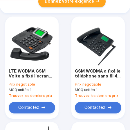
Donnez votre exigence
LTE WCDMA GSM
GSM WCDMA a fixé le
Volte a fixé l'ecran
téléphone sans fil 4G
couleur sans fil de
avec l'appui et le
Prix:
negotiable
Prix:
negotiable
téléphone
point névralgique 2G
MOQ:
unités 1
MOQ:
unités 1
3G de Volte de WIFI
Trouvez les derniers prix
Trouvez les derniers prix
Contactez
Contactez