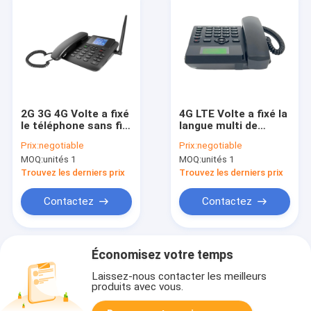
2G 3G 4G Volte a fixé
4G LTE Volte a fixé la
le téléphone sans fil
langue multi de
avec le point
Bluetooth 4,0 sans fil
Prix:
negotiable
Prix:
negotiable
névralgique de WIFI
de téléphone
MOQ:
unités 1
MOQ:
unités 1
Trouvez les derniers prix
Trouvez les derniers prix
Contactez
Contactez
Économisez votre temps
Laissez-nous contacter les meilleurs
produits avec vous.