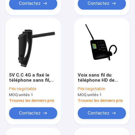
Contactez
Contactez
5V C.C 4G a fixé le
Voix sans fil du
téléphone sans fil,
téléphone HD de
téléphone de la ligne
ligne terrestre de
Prix:
negotiable
Prix:
negotiable
terrestre 4G avec le
Bluetooth 4,0 4G
MOQ:
unités 1
MOQ:
unités 1
point névralgique
Volte
Bluetooth de WIFI
Trouvez les derniers prix
Trouvez les derniers prix
Contactez
Contactez