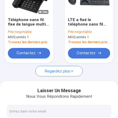
Visite d'usine
Contrôle de qualité
Téléphone sans fil
LTE a fixé le
fixe de langue multi
téléphone sans fil
Contactez-nous
avec le point
avec la radio de FM
Prix:
negotiable
Prix:
negotiable
névralgique 2.4G WIFI
de réveil de point
MOQ:
unités 1
MOQ:
unités 1
deux SIM
névralgique
Nouvelles
Trouvez les derniers prix
Trouvez les derniers prix
Shopping
Contactez
Contactez
Regardez plus
Android a fixé le téléphone sans fil
Téléphone sans fil intelligent de ligne terrestre
Laisser Un Message
Nous Vous Répondrons Rapidement
4G a fixé le téléphone sans fil
LTE a fixé le téléphone sans fil