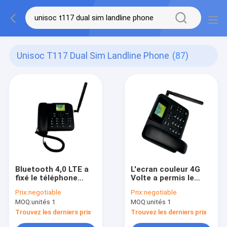
Unisoc T117 Dual Sim Landline Phone
(87)
Bluetooth 4,0 LTE a
L'ecran couleur 4G
fixé le téléphone
Volte a permis le
sans fil, point
téléphone de ligne
Prix:
negotiable
Prix:
negotiable
névralgique de SIM
terrestre avec LTE
MOQ:
unités 1
MOQ:
unités 1
Based Landline
WCDMA GSM SIM
Phone With WIFI
Trouvez les derniers prix
Trouvez les derniers prix