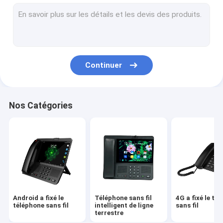
Volte a fixé le téléphone sans fil
Téléphone sans fil de Ministère de l'Intérieur
Téléphone sans fil de DECT
Continuer
SIM Card Wireless Phone
Double SIM Landline Phone
Nos Catégories
Téléphone de bureau sans fil de GSM
Téléphone sans fil fixe avec le point névralgique
routeur de 4G WIFI LTE
Android a fixé le
Téléphone sans fil
4G a fixé le té
téléphone sans fil
intelligent de ligne
sans fil
terrestre