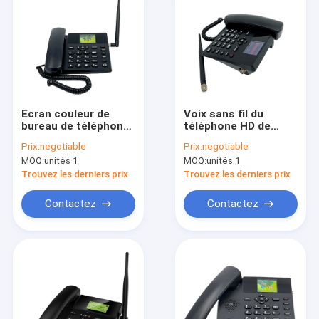
Ecran couleur de
Voix sans fil du
bureau de téléphone
téléphone HD de
de WCDMA GSM LTE
Ministère de
Prix:
negotiable
Prix:
negotiable
SIM Card
l'Intérieur de
MOQ:
unités 1
MOQ:
unités 1
Bluetooth 4,0
Trouvez les derniers prix
Trouvez les derniers prix
Contactez
Contactez
Maison
Produits
Au sujet de nous