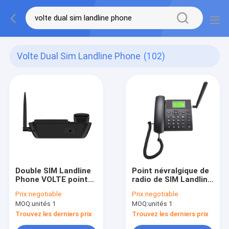
Volte Dual Sim Landline Phone
(102)
Double SIM Landline
Point névralgique de
Phone VOLTE point
radio de SIM Landline
névralgique de WIFI
Phone FM de carte
Prix:
negotiable
Prix:
negotiable
d'appel de Bluetooth
de TF double
MOQ:
unités 1
MOQ:
unités 1
4,0
Trouvez les derniers prix
Trouvez les derniers prix