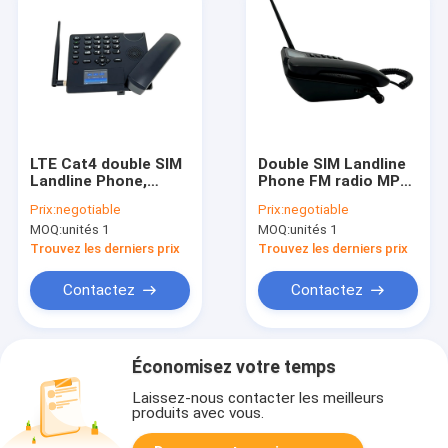
LTE Cat4 double SIM
Double SIM Landline
Landline Phone,
Phone FM radio MP3
téléphone de bureau
de Bluetooth 4,0
Prix:
negotiable
Prix:
negotiable
avec le point
MOQ:
unités 1
MOQ:
unités 1
névralgique de SIM
Card And WIFI
Trouvez les derniers prix
Trouvez les derniers prix
Contactez
Contactez
Économisez votre temps
Laissez-nous contacter les meilleurs
produits avec vous.