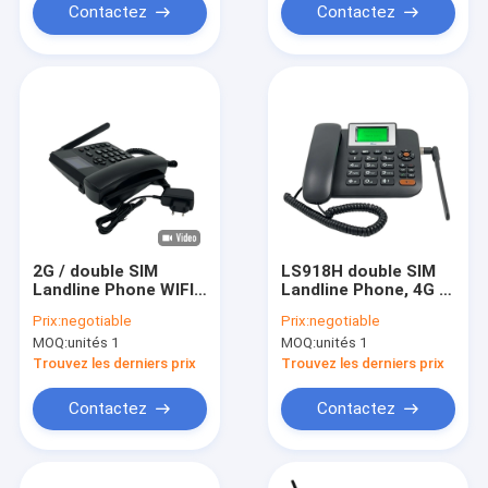
Contactez
Contactez
2G / double SIM
LS918H double SIM
Landline Phone WIFI
Landline Phone, 4G a
point névralgique LTE
fixé le noir de
Prix:
negotiable
Prix:
negotiable
WCDMA GSM de
secours de batterie
MOQ:
unités 1
MOQ:
unités 1
3G/4G CAT4
de téléphone sans fil
Trouvez les derniers prix
Trouvez les derniers prix
Contactez
Contactez