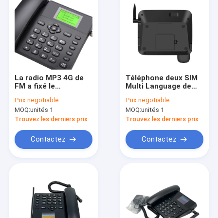
La radio MP3 4G de
Téléphone deux SIM
FM a fixé le
Multi Language de
téléphone sans fil,
ligne terrestre de
Prix:
negotiable
Prix:
negotiable
double SIM Landline
l'appel LTE de VOLTE
MOQ:
unités 1
MOQ:
unités 1
Phone
Trouvez les derniers prix
Trouvez les derniers prix
Contactez
Contactez
Maison
Produits
Au sujet de nous