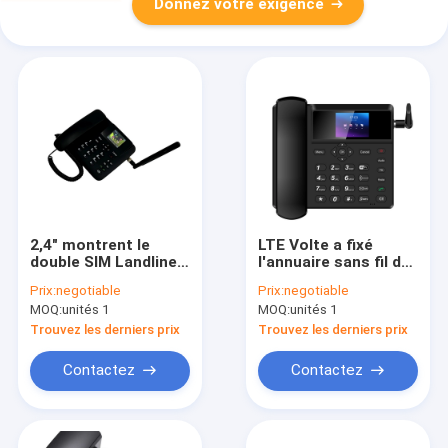
Donnez votre exigence
2,4" montrent le
LTE Volte a fixé
double SIM Landline
l'annuaire sans fil de
Phone LTE WCDMA
Dual Sim SMS de
Prix:
negotiable
Prix:
negotiable
WIFI point
téléphone
MOQ:
unités 1
MOQ:
unités 1
névralgique de GSM
Trouvez les derniers prix
Trouvez les derniers prix
Contactez
Contactez