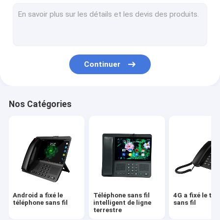
Volte a fixé le téléphone sans fil
Téléphone sans fil de Ministère de l'Intérieur
Téléphone sans fil de DECT
Continuer
SIM Card Wireless Phone
Double SIM Landline Phone
Nos Catégories
Téléphone de bureau sans fil de GSM
Téléphone sans fil fixe avec le point névralgique
routeur de 4G WIFI LTE
Android a fixé le
Téléphone sans fil
4G a fixé le té
téléphone sans fil
intelligent de ligne
sans fil
terrestre