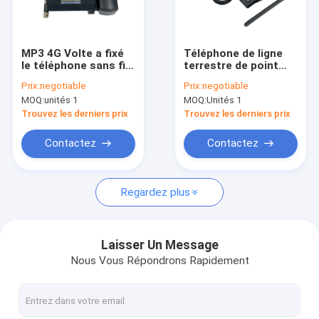
Visite d'usine
Contrôle de qualité
MP3 4G Volte a fixé
Téléphone de ligne
le téléphone sans fil
terrestre de point
Contactez-nous
avec la radio double
névralgique
Prix:
negotiable
Prix:
negotiable
SIM Card de FM de
d'antenne externe
MOQ:
unités 1
MOQ:
Unités 1
point névralgique de
avec double Sim Card
Nouvelles
WIFI
Trouvez les derniers prix
Trouvez les derniers prix
Shopping
Contactez
Contactez
Regardez plus
Android a fixé le téléphone sans fil
Téléphone sans fil intelligent de ligne terrestre
Laisser Un Message
Nous Vous Répondrons Rapidement
4G a fixé le téléphone sans fil
LTE a fixé le téléphone sans fil