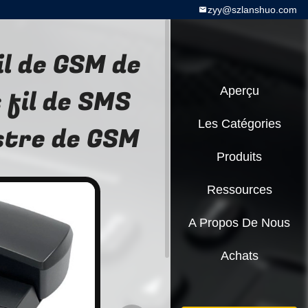
zyy@szlanshuo.com
il de GSM de
 fil de SMS
Aperçu
Les Catégories
estre de GSM
Produits
Ressources
A Propos De Nous
Achats