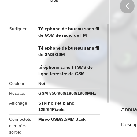
butto
Surligner
Téléphone de bureau sans fil
de GSM de radio de FM
,
Téléphone de bureau sans fil
de SMS GSM
,
téléphone sans fil SMS de
ligne terrestre de GSM
Couleur
Noir
Réseau
GSM 850/900/1800/1900MHz
Affichage
STN noir et blanc,
Annuai
128*64Pixels
Connectots
Mirco USB/3.5MM Jack
Descrip
d'entrée-
sortie