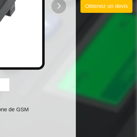
Obtenez un devis
button
z
hone de GSM