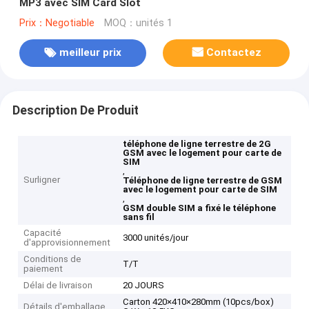
MP3 avec SIM Card Slot
Prix：Negotiable
MOQ：unités 1
meilleur prix
Contactez
Description De Produit
téléphone de ligne terrestre de 2G
GSM avec le logement pour carte de
SIM
,
Surligner
Téléphone de ligne terrestre de GSM
avec le logement pour carte de SIM
,
GSM double SIM a fixé le téléphone
sans fil
Capacité
3000 unités/jour
d'approvisionnement
Conditions de
T/T
paiement
Délai de livraison
20 JOURS
Carton 420×410×280mm (10pcs/box)
Détails d'emballage