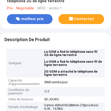
téléphone 2G de ligne terrestre
Prix：Negotiable
MOQ：unités 1
meilleur prix
Contactez
Description De Produit
Le GSM a fixé le téléphone sans fil
2G de ligne terrestre
,
Le GSM a fixé le téléphone sans fil de
Surligner
ligne terrestre
,
2G GSM a attaché le téléphone de
ligne terrestre
Capacité
3000 unités/jour
d'approvisionnement
Conditions de
T/T
paiement
Délai de livraison
20 JOURS
Carton 420×410×280mm (10pcs/box)
Détails d'emballage
G.W. : 13.5KG