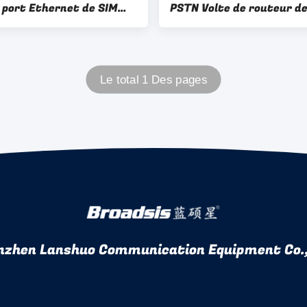
e port Ethernet de SIM
PSTN Volte de routeur d
lot RJ11
WIFI de SIM 4G LTE
Le total 1 Des pages
nzhen Lanshuo Communication Equipment Co.,