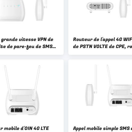
à grande vitesse VPN de
Routeur de l'appel 4G WIF
lte de pare-feu de SMS
de PSTN VOLTE de CPE, r
teur de 4G WIFI LTE
de 4G LTE Mifi avec SIM 
r mobile d'OIN 4G LTE
Appel mobile simple SMS 