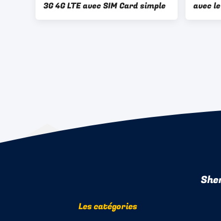
3G 4G LTE avec SIM Card simple
avec l
Card S
She
Les catégories