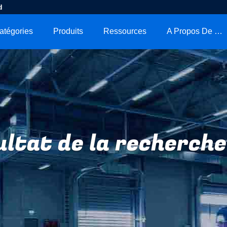
d
atégories
Produits
Ressources
A Propos De Nous
ltat de la recherche