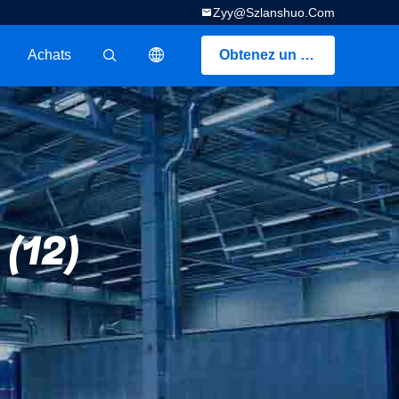
Zyy@szlanshuo.com
Achats
Obtenez un devis
描述
 (12)