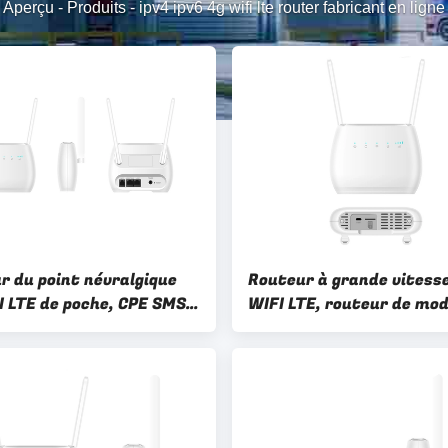
Aperçu
-
Produits
-
ipv4 ipv6 4g wifi lte router fabricant en ligne
r du point névralgique
Routeur à grande vitesse
I LTE de poche, CPE SMS
WIFI LTE, routeur de mo
rd Slot de routeur de 4G
4G LTE avec SIM Card Slo
00mbps