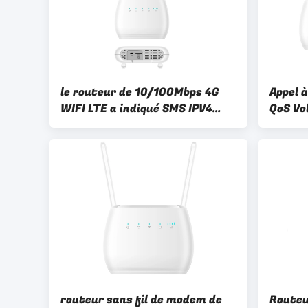
le routeur de 10/100Mbps 4G
Appel 
WIFI LTE a indiqué SMS IPV4
QoS Vo
IPV6
de rou
routeur sans fil de modem de
Routeu