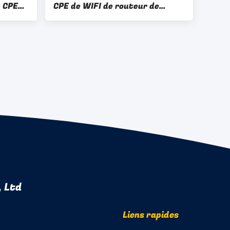
e CPE
CPE de WIFI de routeur de
150Mbps 4G LTE Mifi
 Ltd
Liens rapides