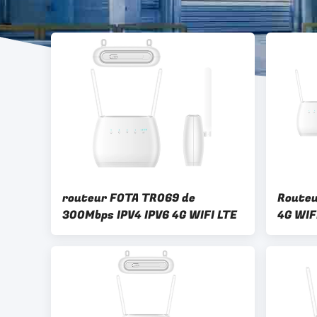
routeur FOTA TR069 de
Routeu
300Mbps IPV4 IPV6 4G WIFI LTE
4G WIF
SIM Ca
LTE 3