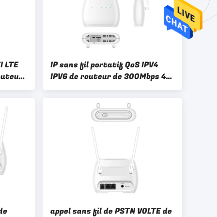
I LTE
IP sans fil portatif QoS IPV4
outeur
IPV6 de routeur de 300Mbps 4G
Card
LTE WIFI
de
appel sans fil de PSTN VOLTE de